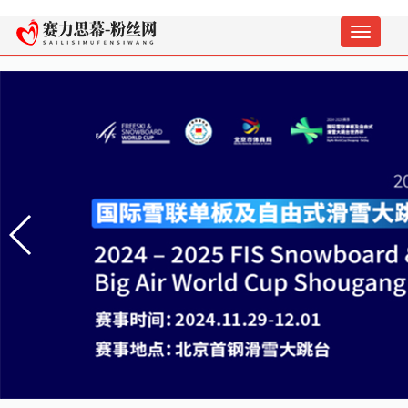
切
换
导
航