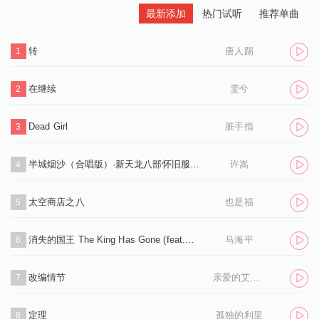
最新添加
热门试听
推荐单曲
转
唐人踢
1
在继续
雯兮
2
Dead Girl
脏手指
3
半城烟沙（合唱版）·新天龙八部怀旧服推广曲
许嵩
4
太空商店之八
也是福
5
消失的国王 The King Has Gone (feat.孙凌生)
马海平
6
改编情节
亲爱的艾洛伊丝
7
定理
孤独的利里
8