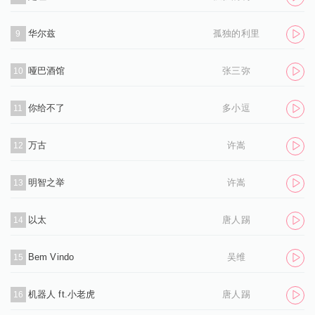
华尔兹
孤独的利里
9
哑巴酒馆
张三弥
10
你给不了
多小逗
11
万古
许嵩
12
明智之举
许嵩
13
以太
唐人踢
14
Bem Vindo
吴维
15
机器人 ft.小老虎
唐人踢
16