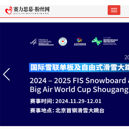
切
换
导
航