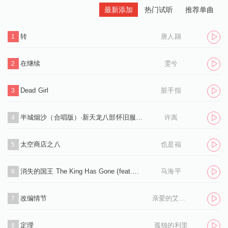
最新添加
热门试听
推荐单曲
转
唐人踢
1
在继续
雯兮
2
Dead Girl
脏手指
3
半城烟沙（合唱版）·新天龙八部怀旧服推广曲
许嵩
4
太空商店之八
也是福
5
消失的国王 The King Has Gone (feat.孙凌生)
马海平
6
改编情节
亲爱的艾洛伊丝
7
定理
孤独的利里
8