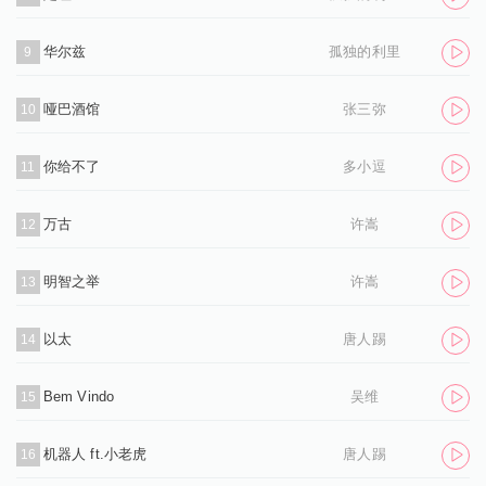
华尔兹
孤独的利里
9
哑巴酒馆
张三弥
10
你给不了
多小逗
11
万古
许嵩
12
明智之举
许嵩
13
以太
唐人踢
14
Bem Vindo
吴维
15
机器人 ft.小老虎
唐人踢
16