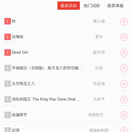
最新添加
热门试听
推荐单曲
转
唐人踢
1
在继续
雯兮
2
Dead Girl
脏手指
3
半城烟沙（合唱版）·新天龙八部怀旧服推广曲
许嵩
4
太空商店之八
也是福
5
消失的国王 The King Has Gone (feat.孙凌生)
马海平
6
改编情节
亲爱的艾洛伊丝
7
定理
孤独的利里
8