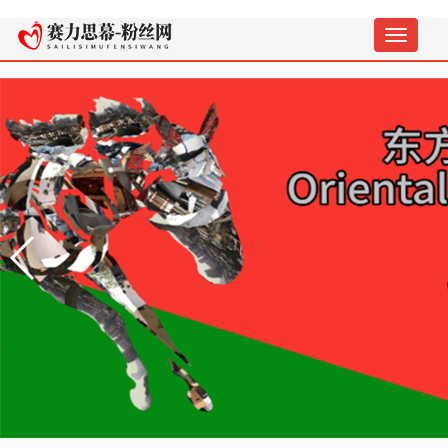
切
换
导
航