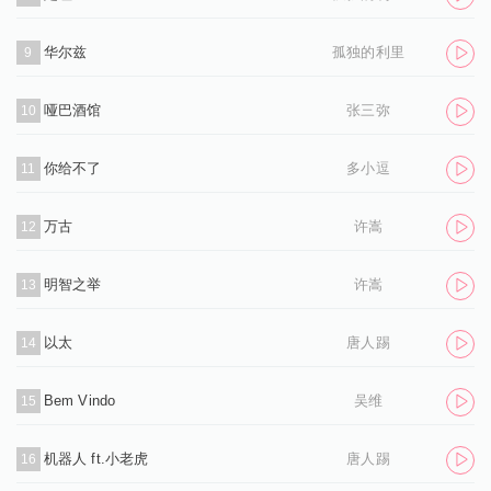
华尔兹
孤独的利里
9
哑巴酒馆
张三弥
10
你给不了
多小逗
11
万古
许嵩
12
明智之举
许嵩
13
以太
唐人踢
14
Bem Vindo
吴维
15
机器人 ft.小老虎
唐人踢
16