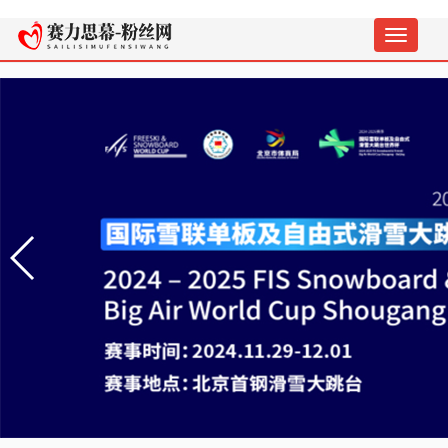
切
换
导
航