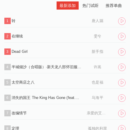
最新添加
热门试听
推荐单曲
转
唐人踢
1
在继续
雯兮
2
Dead Girl
脏手指
3
半城烟沙（合唱版）·新天龙八部怀旧服推广曲
许嵩
4
太空商店之八
也是福
5
消失的国王 The King Has Gone (feat.孙凌生)
马海平
6
改编情节
亲爱的艾洛伊丝
7
定理
孤独的利里
8