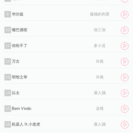
华尔兹
孤独的利里
9
哑巴酒馆
张三弥
10
你给不了
多小逗
11
万古
许嵩
12
明智之举
许嵩
13
以太
唐人踢
14
Bem Vindo
吴维
15
机器人 ft.小老虎
唐人踢
16