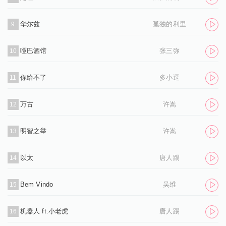
华尔兹
孤独的利里
9
哑巴酒馆
张三弥
10
你给不了
多小逗
11
万古
许嵩
12
明智之举
许嵩
13
以太
唐人踢
14
Bem Vindo
吴维
15
机器人 ft.小老虎
唐人踢
16