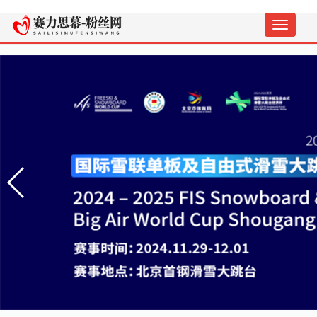
切
换
导
航