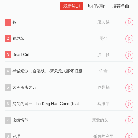
最新添加
热门试听
推荐单曲
转
唐人踢
1
在继续
雯兮
2
Dead Girl
脏手指
3
半城烟沙（合唱版）·新天龙八部怀旧服推广曲
许嵩
4
太空商店之八
也是福
5
消失的国王 The King Has Gone (feat.孙凌生)
马海平
6
改编情节
亲爱的艾洛伊丝
7
定理
孤独的利里
8