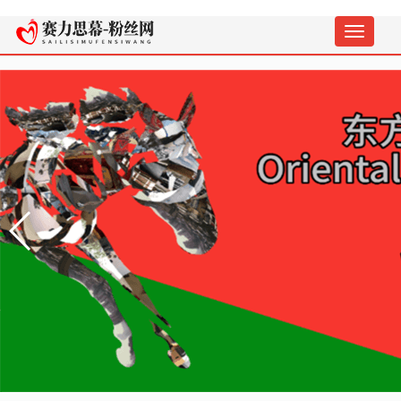
切
换
导
航