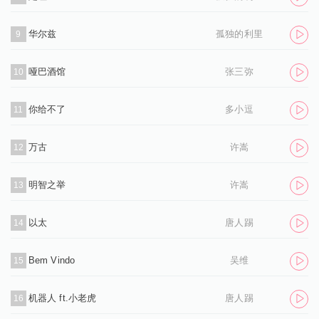
华尔兹
孤独的利里
9
哑巴酒馆
张三弥
10
你给不了
多小逗
11
万古
许嵩
12
明智之举
许嵩
13
以太
唐人踢
14
Bem Vindo
吴维
15
机器人 ft.小老虎
唐人踢
16