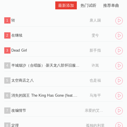
最新添加
热门试听
推荐单曲
转
唐人踢
1
在继续
雯兮
2
Dead Girl
脏手指
3
半城烟沙（合唱版）·新天龙八部怀旧服推广曲
许嵩
4
太空商店之八
也是福
5
消失的国王 The King Has Gone (feat.孙凌生)
马海平
6
改编情节
亲爱的艾洛伊丝
7
定理
孤独的利里
8