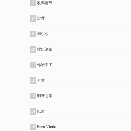
改编情节
7
定理
8
华尔兹
9
哑巴酒馆
10
你给不了
11
万古
12
明智之举
13
以太
14
Bem Vindo
15