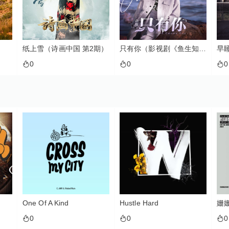
纸上雪（诗画中国 第2期）
只有你（影视剧《鱼生知有你》主题曲）
早
0
0
0
One Of A Kind
Hustle Hard
姗
0
0
0