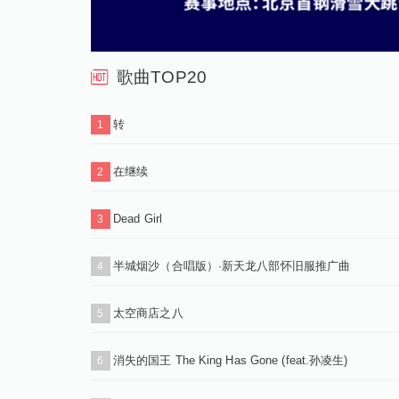
歌曲TOP20
转
1
在继续
2
Dead Girl
3
半城烟沙（合唱版）·新天龙八部怀旧服推广曲
4
太空商店之八
5
消失的国王 The King Has Gone (feat.孙凌生)
6