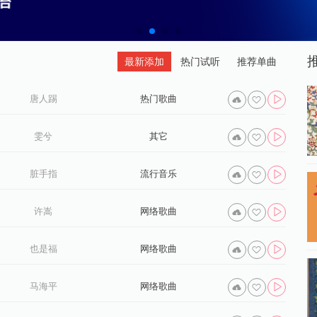
最新添加
热门试听
推荐单曲
唐人踢
热门歌曲
雯兮
其它
脏手指
流行音乐
许嵩
网络歌曲
也是福
网络歌曲
马海平
网络歌曲