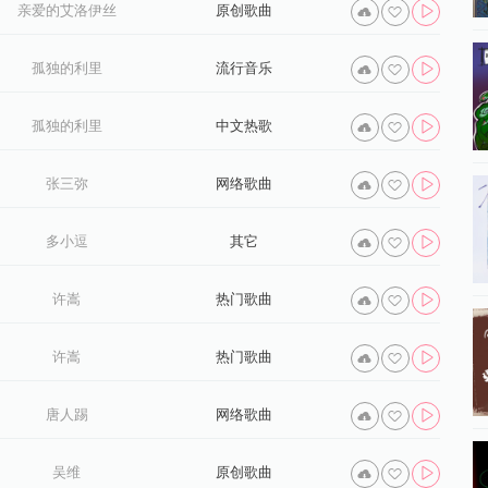
亲爱的艾洛伊丝
原创歌曲
孤独的利里
流行音乐
孤独的利里
中文热歌
张三弥
网络歌曲
多小逗
其它
许嵩
热门歌曲
许嵩
热门歌曲
唐人踢
网络歌曲
吴维
原创歌曲