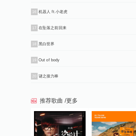
机器人 ft.小老虎
16
在坠落之前回来
17
黑白世界
18
Out of body
19
谜之接力棒
20
推荐歌曲
/更多