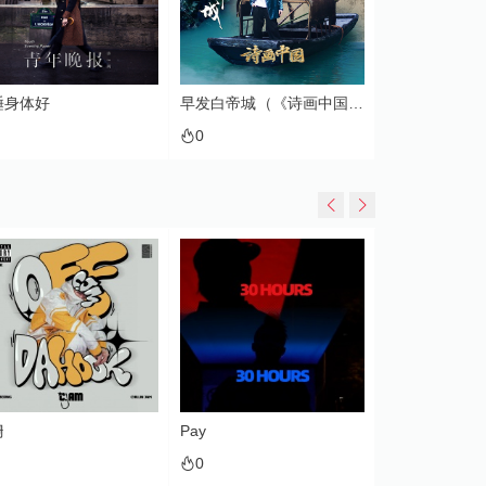
睡身体好
早发白帝城（《诗画中国》第2季 第1期）
0
0
姗
Pay
Gin
0
0