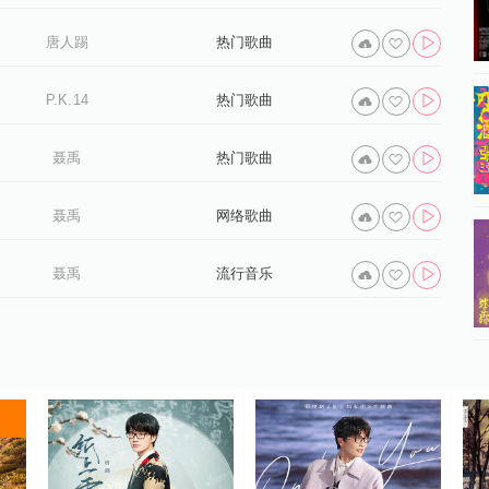
唐人踢
热门歌曲
P.K.14
热门歌曲
聂禹
热门歌曲
聂禹
网络歌曲
聂禹
流行音乐