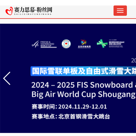
切
换
导
航