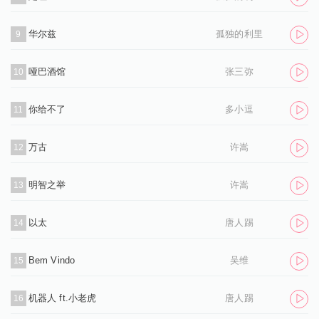
华尔兹
孤独的利里
9
哑巴酒馆
张三弥
10
你给不了
多小逗
11
万古
许嵩
12
明智之举
许嵩
13
以太
唐人踢
14
Bem Vindo
吴维
15
机器人 ft.小老虎
唐人踢
16