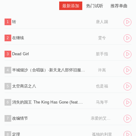
最新添加
热门试听
推荐单曲
转
唐人踢
1
在继续
雯兮
2
Dead Girl
脏手指
3
半城烟沙（合唱版）·新天龙八部怀旧服推广曲
许嵩
4
太空商店之八
也是福
5
消失的国王 The King Has Gone (feat.孙凌生)
马海平
6
改编情节
亲爱的艾洛伊丝
7
定理
孤独的利里
8