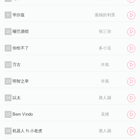
华尔兹
孤独的利里
9
哑巴酒馆
张三弥
10
你给不了
多小逗
11
万古
许嵩
12
明智之举
许嵩
13
以太
唐人踢
14
Bem Vindo
吴维
15
机器人 ft.小老虎
唐人踢
16