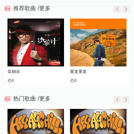
推荐歌曲
/更多
重复重复
纸上雪（诗画中国 第2期）
0
0
热门歌曲
/更多