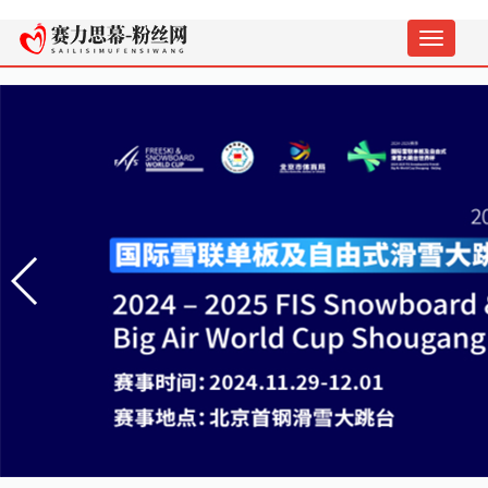
切
换
导
航