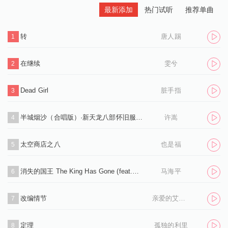
最新添加
热门试听
推荐单曲
转
唐人踢
1
在继续
雯兮
2
Dead Girl
脏手指
3
半城烟沙（合唱版）·新天龙八部怀旧服推广曲
许嵩
4
太空商店之八
也是福
5
消失的国王 The King Has Gone (feat.孙凌生)
马海平
6
改编情节
亲爱的艾洛伊丝
7
定理
孤独的利里
8