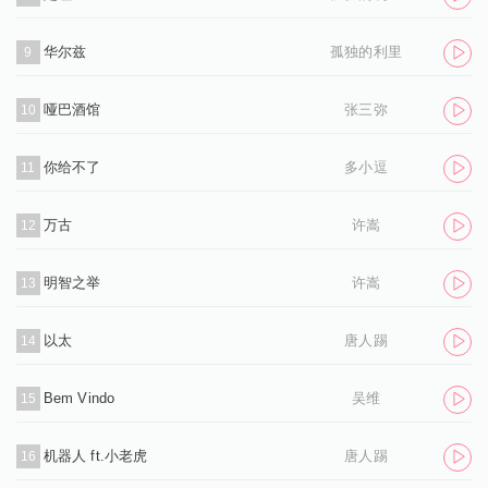
华尔兹
孤独的利里
9
哑巴酒馆
张三弥
10
你给不了
多小逗
11
万古
许嵩
12
明智之举
许嵩
13
以太
唐人踢
14
Bem Vindo
吴维
15
机器人 ft.小老虎
唐人踢
16