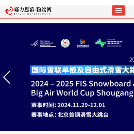
切
换
导
航