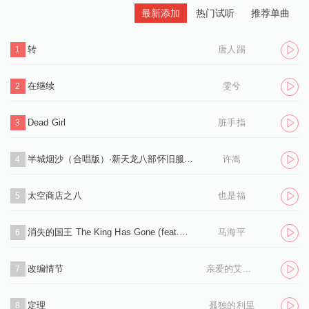
最新添加
热门试听
推荐单曲
转
唐人踢
1
在继续
雯兮
2
Dead Girl
脏手指
3
半城烟沙（合唱版）·新天龙八部怀旧服推广曲
许嵩
4
太空商店之八
也是福
5
消失的国王 The King Has Gone (feat.孙凌生)
马海平
6
改编情节
亲爱的艾洛伊丝
7
定理
孤独的利里
8