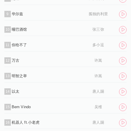
华尔兹
孤独的利里
9
哑巴酒馆
张三弥
10
你给不了
多小逗
11
万古
许嵩
12
明智之举
许嵩
13
以太
唐人踢
14
Bem Vindo
吴维
15
机器人 ft.小老虎
唐人踢
16