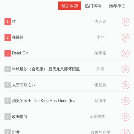
最新添加
热门试听
推荐单曲
转
唐人踢
1
在继续
雯兮
2
Dead Girl
脏手指
3
半城烟沙（合唱版）·新天龙八部怀旧服推广曲
许嵩
4
太空商店之八
也是福
5
消失的国王 The King Has Gone (feat.孙凌生)
马海平
6
改编情节
亲爱的艾洛伊丝
7
定理
孤独的利里
8