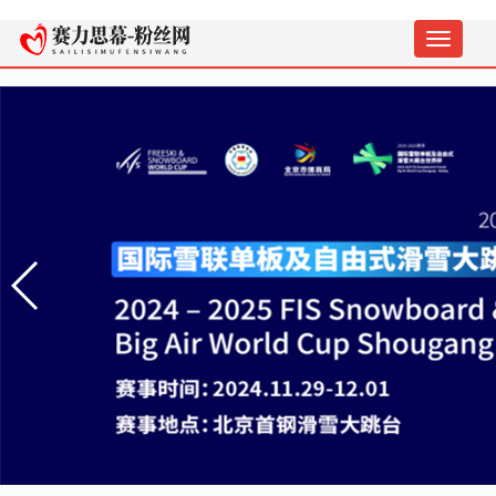
切
换
导
航