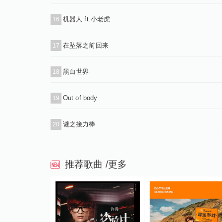
机器人 ft.小老虎
16
在坠落之前回来
17
黑白世界
18
Out of body
19
谜之接力棒
20
推荐歌曲
/更多