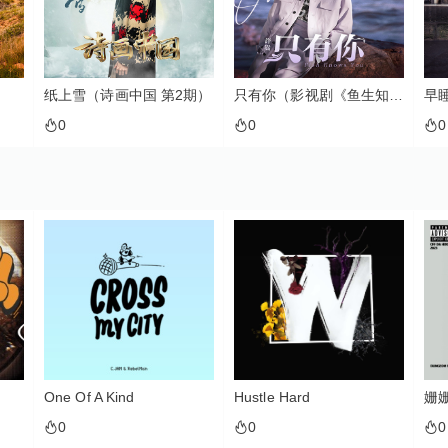
纸上雪（诗画中国 第2期）
只有你（影视剧《鱼生知有你》主题曲）
早
0
0
0
One Of A Kind
Hustle Hard
姗
0
0
0