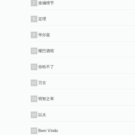
改编情节
7
定理
8
华尔兹
9
哑巴酒馆
10
你给不了
11
万古
12
明智之举
13
以太
14
Bem Vindo
15