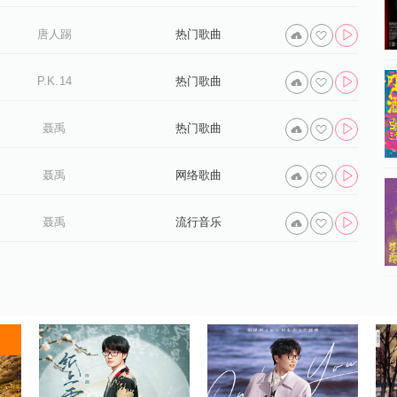
唐人踢
热门歌曲
P.K.14
热门歌曲
聂禹
热门歌曲
聂禹
网络歌曲
聂禹
流行音乐