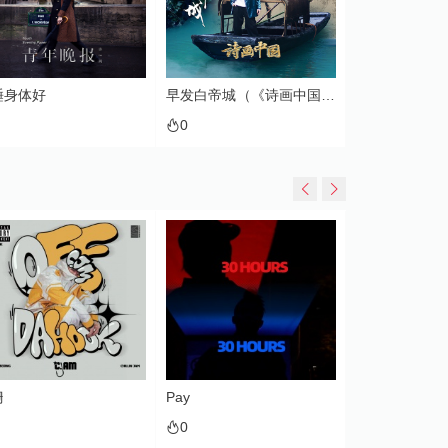
睡身体好
早发白帝城（《诗画中国》第2季 第1期）
0
0
姗
Pay
Gin
0
0