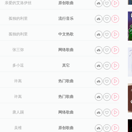
亲爱的艾洛伊丝
原创歌曲
孤独的利里
流行音乐
孤独的利里
中文热歌
张三弥
网络歌曲
多小逗
其它
许嵩
热门歌曲
许嵩
热门歌曲
唐人踢
网络歌曲
吴维
原创歌曲