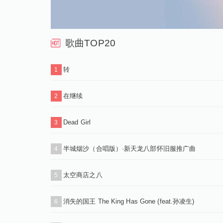
歌曲TOP20
转
1
在继续
2
Dead Girl
3
半城烟沙（合唱版）·新天龙八部怀旧服推广曲
4
太空商店之八
5
消失的国王 The King Has Gone (feat.孙凌生)
6