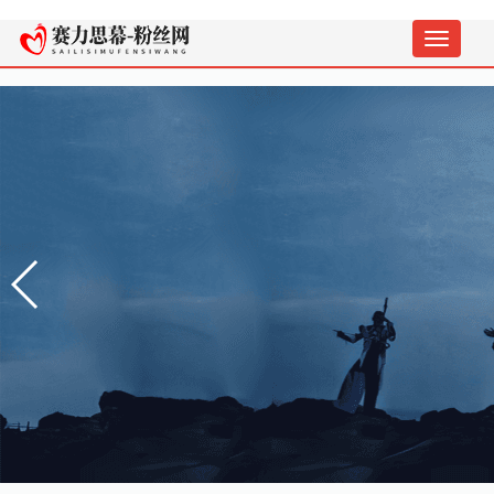
切
换
导
航