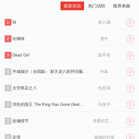
最新添加
热门试听
推荐单曲
转
唐人踢
1
在继续
雯兮
2
Dead Girl
脏手指
3
半城烟沙（合唱版）·新天龙八部怀旧服推广曲
许嵩
4
太空商店之八
也是福
5
消失的国王 The King Has Gone (feat.孙凌生)
马海平
6
改编情节
亲爱的艾洛伊丝
7
定理
孤独的利里
8