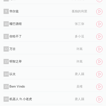
华尔兹
孤独的利里
9
哑巴酒馆
张三弥
10
你给不了
多小逗
11
万古
许嵩
12
明智之举
许嵩
13
以太
唐人踢
14
Bem Vindo
吴维
15
机器人 ft.小老虎
唐人踢
16