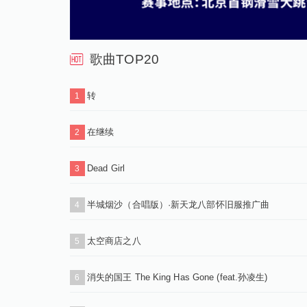
歌曲TOP20
转
1
在继续
2
Dead Girl
3
半城烟沙（合唱版）·新天龙八部怀旧服推广曲
4
太空商店之八
5
消失的国王 The King Has Gone (feat.孙凌生)
6