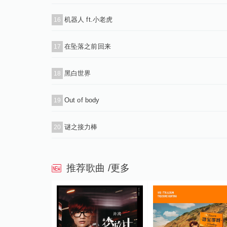
机器人 ft.小老虎
16
在坠落之前回来
17
黑白世界
18
Out of body
19
谜之接力棒
20
推荐歌曲
/更多