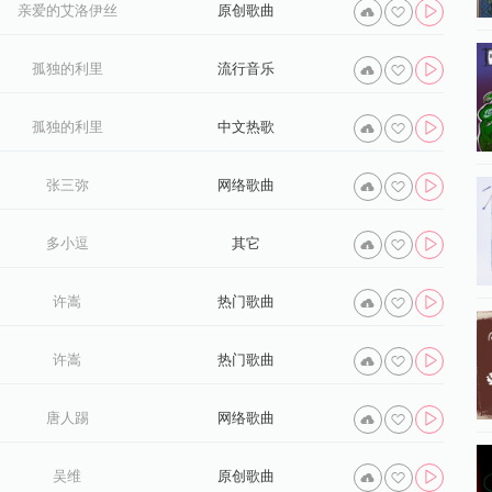
亲爱的艾洛伊丝
原创歌曲
孤独的利里
流行音乐
孤独的利里
中文热歌
张三弥
网络歌曲
多小逗
其它
许嵩
热门歌曲
许嵩
热门歌曲
唐人踢
网络歌曲
吴维
原创歌曲