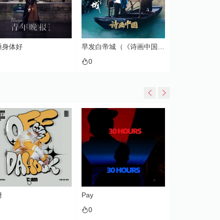
早发白帝城（《诗画中国》第2季 第1期）
雨幕 (新天龙八部端游主题曲）
宇宙
0
0
0
Pay
Gin
Bad
0
0
0