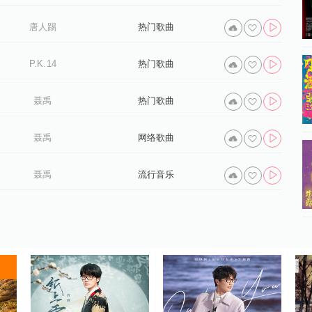
唐人踢
热门歌曲
P.K.14
热门歌曲
聂禹
热门歌曲
聂禹
网络歌曲
聂禹
流行音乐