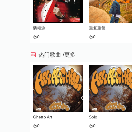
糊涂
重复重复
纸上雪（诗画中
0
0
热门歌曲
/更多
etto Art
Solo
One Of A Kin
0
0
0