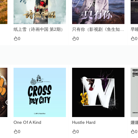
国 第2期）
只有你（影视剧《鱼生知有你》主题曲）
早睡身体好
0
0
d
Hustle Hard
姗姗
0
0