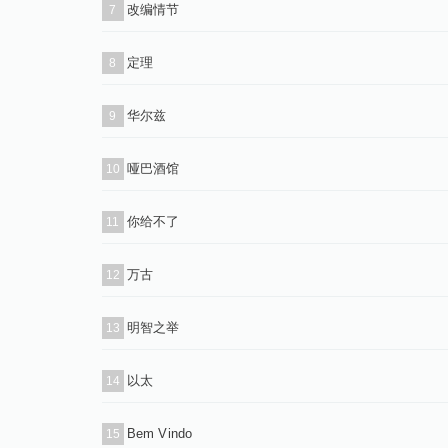
改编情节
7
定理
8
华尔兹
9
哑巴酒馆
10
你给不了
11
万古
12
明智之举
13
以太
14
Bem Vindo
15