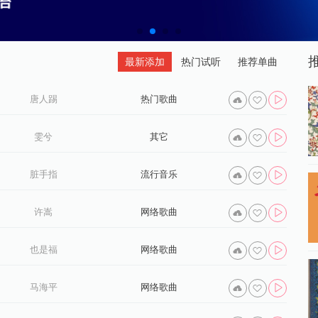
最新添加
热门试听
推荐单曲
唐人踢
热门歌曲
雯兮
其它
脏手指
流行音乐
许嵩
网络歌曲
也是福
网络歌曲
马海平
网络歌曲