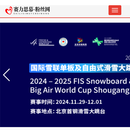
切
换
导
航