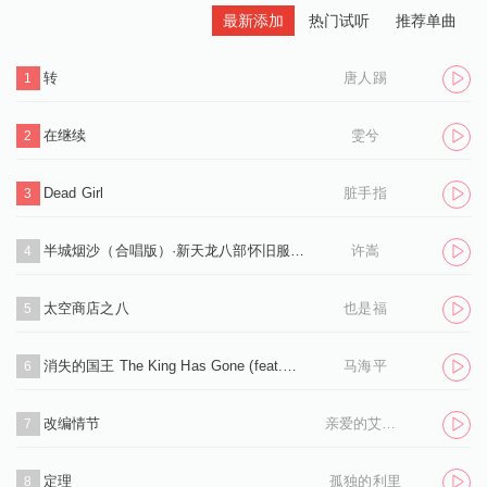
最新添加
热门试听
推荐单曲
转
唐人踢
1
在继续
雯兮
2
Dead Girl
脏手指
3
半城烟沙（合唱版）·新天龙八部怀旧服推广曲
许嵩
4
太空商店之八
也是福
5
消失的国王 The King Has Gone (feat.孙凌生)
马海平
6
改编情节
亲爱的艾洛伊丝
7
定理
孤独的利里
8