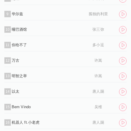
华尔兹
孤独的利里
9
哑巴酒馆
张三弥
10
你给不了
多小逗
11
万古
许嵩
12
明智之举
许嵩
13
以太
唐人踢
14
Bem Vindo
吴维
15
机器人 ft.小老虎
唐人踢
16