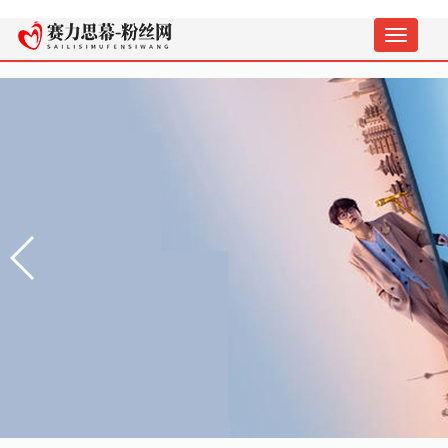
切
换
导
航