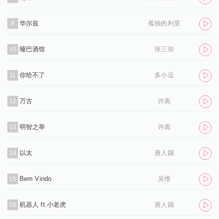
华尔兹
孤独的利里
9
哑巴酒馆
张三弥
10
你给不了
多小逗
11
万古
许嵩
12
明智之举
许嵩
13
以太
唐人踢
14
Bem Vindo
吴维
15
机器人 ft.小老虎
唐人踢
16