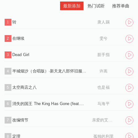
最新添加
热门试听
推荐单曲
转
唐人踢
1
在继续
雯兮
2
Dead Girl
脏手指
3
半城烟沙（合唱版）·新天龙八部怀旧服推广曲
许嵩
4
太空商店之八
也是福
5
消失的国王 The King Has Gone (feat.孙凌生)
马海平
6
改编情节
亲爱的艾洛伊丝
7
定理
孤独的利里
8