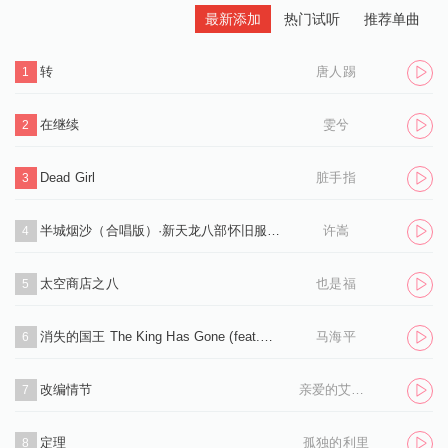
最新添加
热门试听
推荐单曲
转
唐人踢
1
在继续
雯兮
2
Dead Girl
脏手指
3
半城烟沙（合唱版）·新天龙八部怀旧服推广曲
许嵩
4
太空商店之八
也是福
5
消失的国王 The King Has Gone (feat.孙凌生)
马海平
6
改编情节
亲爱的艾洛伊丝
7
定理
孤独的利里
8