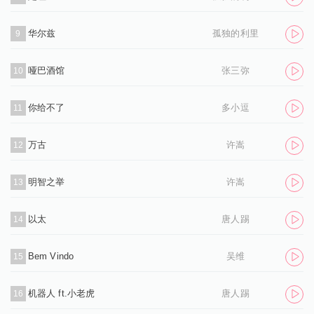
华尔兹
孤独的利里
9
哑巴酒馆
张三弥
10
你给不了
多小逗
11
万古
许嵩
12
明智之举
许嵩
13
以太
唐人踢
14
Bem Vindo
吴维
15
机器人 ft.小老虎
唐人踢
16