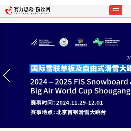
切
换
导
航