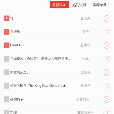
最新添加
热门试听
推荐单曲
转
唐人踢
1
在继续
雯兮
2
Dead Girl
脏手指
3
半城烟沙（合唱版）·新天龙八部怀旧服推广曲
许嵩
4
太空商店之八
也是福
5
消失的国王 The King Has Gone (feat.孙凌生)
马海平
6
改编情节
亲爱的艾洛伊丝
7
定理
孤独的利里
8