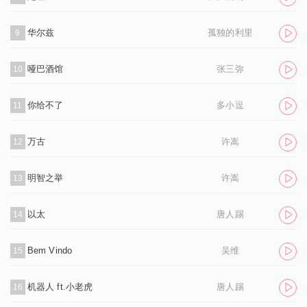
华尔兹
孤独的利里
9
哑巴酒馆
张三弥
10
你给不了
多小逗
11
万古
许嵩
12
明智之举
许嵩
13
以太
唐人踢
14
Bem Vindo
吴维
15
机器人 ft.小老虎
唐人踢
16