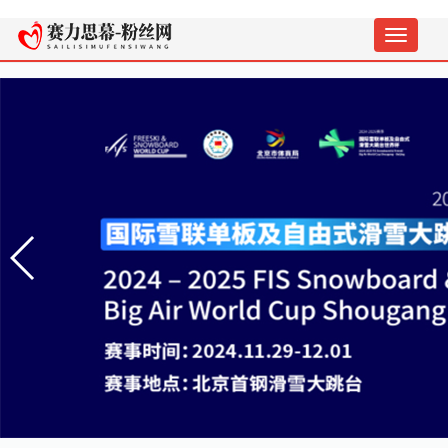
切
换
导
航